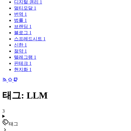
디지털 권리
1
멀티모달
1
번역
1
법률
1
브랜딩
1
블로그
1
스프레드시트
1
신한
1
절약
1
텔레그램
1
핀테크
1
현지화
1
태그: LLM
3
태그