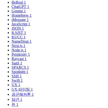
BeReal
1
ChatGPT
1
Gemini
1
Homebrew
1
iMessage
1
JavaScript
1
JSON
1
KAIST
1
KUCC
1
NameDrop
1
Next.js
1
Node.js
1
Perplexity
1
Raycast
1
SaaS
1
SPARCS
1
Spotlight
1
SSH
1
Swift
1
UX
1
UX 라이팅
1
공군해커톤
1
당근
1
돈
1