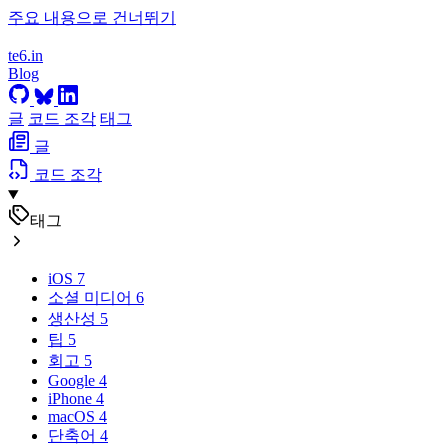
주요 내용으로 건너뛰기
te6.in
Blog
글
코드 조각
태그
글
코드 조각
태그
iOS
7
소셜 미디어
6
생산성
5
팁
5
회고
5
Google
4
iPhone
4
macOS
4
단축어
4