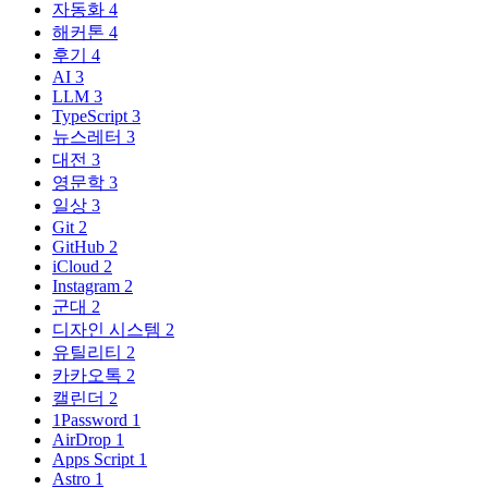
자동화
4
해커톤
4
후기
4
AI
3
LLM
3
TypeScript
3
뉴스레터
3
대전
3
영문학
3
일상
3
Git
2
GitHub
2
iCloud
2
Instagram
2
군대
2
디자인 시스템
2
유틸리티
2
카카오톡
2
캘린더
2
1Password
1
AirDrop
1
Apps Script
1
Astro
1