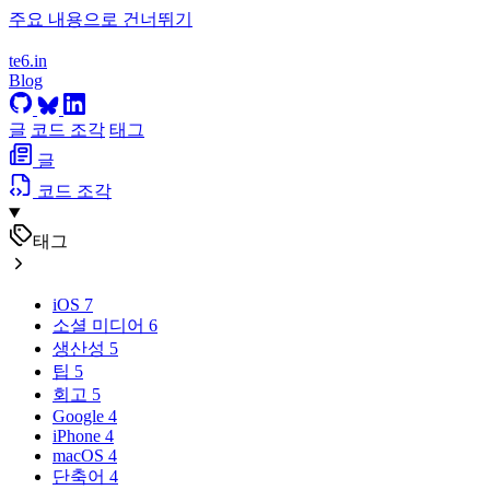
주요 내용으로 건너뛰기
te6.in
Blog
글
코드 조각
태그
글
코드 조각
태그
iOS
7
소셜 미디어
6
생산성
5
팁
5
회고
5
Google
4
iPhone
4
macOS
4
단축어
4