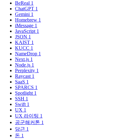
BeReal
1
ChatGPT
1
Gemini
1
Homebrew
1
iMessage
1
JavaScript
1
JSON
1
KAIST
1
KUCC
1
NameDrop
1
Next.js
1
Node.js
1
Perplexity
1
Raycast
1
SaaS
1
SPARCS
1
Spotlight
1
SSH
1
Swift
1
UX
1
UX 라이팅
1
공군해커톤
1
당근
1
돈
1