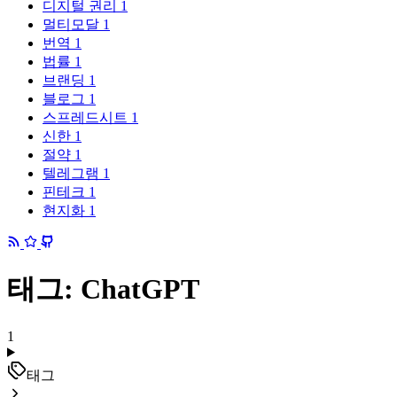
디지털 권리
1
멀티모달
1
번역
1
법률
1
브랜딩
1
블로그
1
스프레드시트
1
신한
1
절약
1
텔레그램
1
핀테크
1
현지화
1
태그: ChatGPT
1
태그