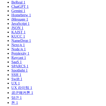
BeReal
1
ChatGPT
1
Gemini
1
Homebrew
1
iMessage
1
JavaScript
1
JSON
1
KAIST
1
KUCC
1
NameDrop
1
Next.js
1
Node.js
1
Perplexity
1
Raycast
1
SaaS
1
SPARCS
1
Spotlight
1
SSH
1
Swift
1
UX
1
UX 라이팅
1
공군해커톤
1
당근
1
돈
1