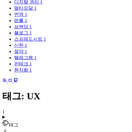
디지털 권리
1
멀티모달
1
번역
1
법률
1
브랜딩
1
블로그
1
스프레드시트
1
신한
1
절약
1
텔레그램
1
핀테크
1
현지화
1
태그: UX
1
태그