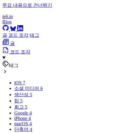
주요 내용으로 건너뛰기
te6.in
Blog
글
코드 조각
태그
글
코드 조각
태그
iOS
7
소셜 미디어
6
생산성
5
팁
5
회고
5
Google
4
iPhone
4
macOS
4
단축어
4