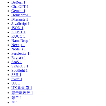
BeReal
1
ChatGPT
1
Gemini
1
Homebrew
1
iMessage
1
JavaScript
1
JSON
1
KAIST
1
KUCC
1
NameDrop
1
Next.js
1
Node.js
1
Perplexity
1
Raycast
1
SaaS
1
SPARCS
1
Spotlight
1
SSH
1
Swift
1
UX
1
UX 라이팅
1
공군해커톤
1
당근
1
돈
1