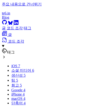
주요 내용으로 건너뛰기
te6.in
Blog
글
코드 조각
태그
글
코드 조각
태그
iOS
7
소셜 미디어
6
생산성
5
팁
5
회고
5
Google
4
iPhone
4
macOS
4
단축어
4