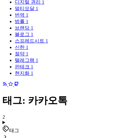
디지털 권리
1
멀티모달
1
번역
1
법률
1
브랜딩
1
블로그
1
스프레드시트
1
신한
1
절약
1
텔레그램
1
핀테크
1
현지화
1
태그: 카카오톡
2
태그