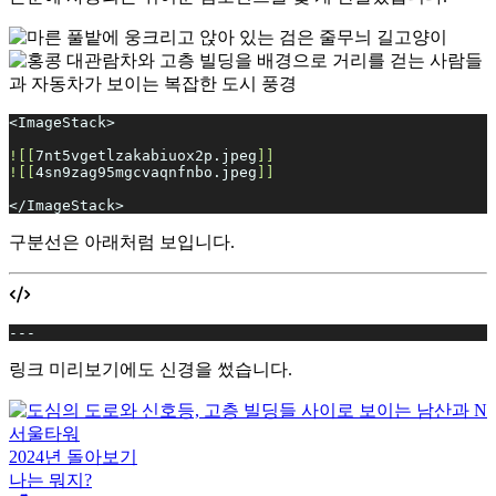
<ImageStack>
![[
7nt5vgetlzakabiuox2p.jpeg
]]
![[
4sn9zag95mgcvaqnfnbo.jpeg
]]
</ImageStack>
구분선은 아래처럼 보입니다.
---
링크 미리보기에도 신경을 썼습니다.
2024년 돌아보기
나는 뭐지?