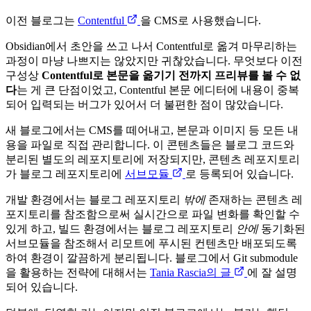
이전 블로그는
Contentful
을 CMS로 사용했습니다.
Obsidian에서 초안을 쓰고 나서 Contentful로 옮겨 마무리하는
과정이 마냥 나쁘지는 않았지만 귀찮았습니다. 무엇보다 이전
구성상
Contentful로 본문을 옮기기 전까지 프리뷰를 볼 수 없
다
는 게 큰 단점이었고, Contentful 본문 에디터에 내용이 중복
되어 입력되는 버그가 있어서 더 불편한 점이 많았습니다.
새 블로그에서는 CMS를 떼어내고, 본문과 이미지 등 모든 내
용을 파일로 직접 관리합니다. 이 콘텐츠들은 블로그 코드와
분리된 별도의 레포지토리에 저장되지만, 콘텐츠 레포지토리
가 블로그 레포지토리에
서브모듈
로 등록되어 있습니다.
개발 환경에서는 블로그 레포지토리
밖에
존재하는 콘텐츠 레
포지토리를 참조함으로써 실시간으로 파일 변화를 확인할 수
있게 하고, 빌드 환경에서는 블로그 레포지토리
안에
동기화된
서브모듈을 참조해서 리모트에 푸시된 컨텐츠만 배포되도록
하여 환경이 깔끔하게 분리됩니다. 블로그에서 Git submodule
을 활용하는 전략에 대해서는
Tania Rascia의 글
에 잘 설명
되어 있습니다.