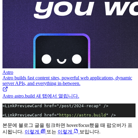
Astro
Astro builds fast content sites, powerful web applications, dynamic
server APIs, and everything in-between.
Astro
astro.build
새 탭에서 열립니다.
<LinkPreviewCard href="/post/2024-recap" />
<LinkPreviewCard href="
https://astro.build
" />
본문에 블로그 글을 링크하면 hover/focus했을 때 팝오버가 표
시됩니다.
이렇게
또는
이렇게
보입니다.