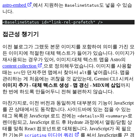
astro-embed
에서 지원하는
도 넣을 수 있습
BaselineStatus
니다.
<BaselineStatus id="link-rel-prefetch" />
접근성 챙기기
이전 블로그가 그랬듯 본문 이미지를 포함하여 의미를 가진 모
든 이미지에 적절한 대체 텍스트가 들어가 있습니다. 이미지가
재사용되는 경우가 있어, 이미지:대체 텍스트 맵을 Astro의
content collection
으로 정의해두었습니다. 이미지를 사용할
때는
만 던져주면 맵에서 찾아서
를 넣어줍니다. 맵을
src
alt
관리하는 게 처음에는 귀찮을 것 같았는데, Gemini CLI 시켜서
이미지 추가 - 대체 텍스트 생성 - 맵 갱신 - MDX에 삽입
까지
한 번에 하도록 만들어두니 전혀 불편하지 않습니다.
마찬가지로, 이전 버전과 동일하게 대부분의 기능이 JavaScript
를 끈 상태에서도 동작합니다. 사이드바에 있는 접을 수 있는
태그 목록은 JavaScript 로드 전에는
와
로
<details>
<summary>
렌더링되고, JavaScript 로드 후 Hydrate 과정에서 열림/닫힘 상
태를 맞춰 React 컴포넌트로 대체됩니다. JavaScript가 꼭 필요
한 기능은
미디어 쿼리
를 써서 JavaScript를 끈 경
scripting