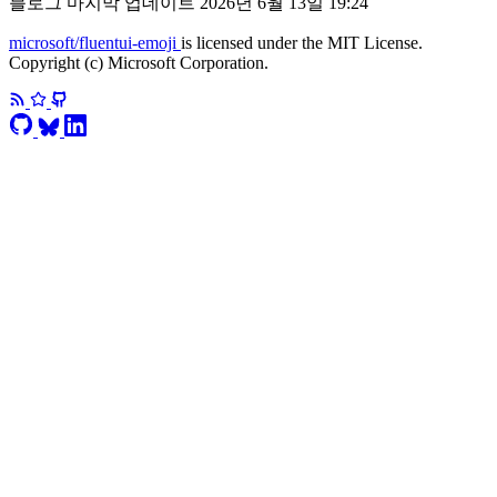
블로그 마지막 업데이트
2026년 6월 13일 19:24
microsoft/fluentui-emoji
is licensed under the MIT License.
Copyright (c) Microsoft Corporation.