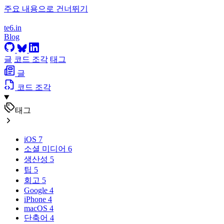
주요 내용으로 건너뛰기
te6.in
Blog
글
코드 조각
태그
글
코드 조각
태그
iOS
7
소셜 미디어
6
생산성
5
팁
5
회고
5
Google
4
iPhone
4
macOS
4
단축어
4