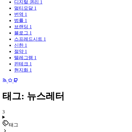
디지털 권리
1
멀티모달
1
번역
1
법률
1
브랜딩
1
블로그
1
스프레드시트
1
신한
1
절약
1
텔레그램
1
핀테크
1
현지화
1
태그: 뉴스레터
3
태그