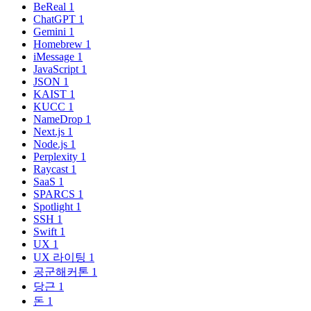
BeReal
1
ChatGPT
1
Gemini
1
Homebrew
1
iMessage
1
JavaScript
1
JSON
1
KAIST
1
KUCC
1
NameDrop
1
Next.js
1
Node.js
1
Perplexity
1
Raycast
1
SaaS
1
SPARCS
1
Spotlight
1
SSH
1
Swift
1
UX
1
UX 라이팅
1
공군해커톤
1
당근
1
돈
1